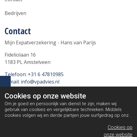
Bedrijven
Contact
Mijn Expatverzekering - Hans van Parijs
Fideliolaan 16
1183 PL Amstelveen
Telefoon: +31 6 47810985
E-mail: info@vpadvies.nl
Cookies op
onze website
Om je goed en persoonlijk van dienst te zijn, maken wij
gebruik van cookies en vergelijkbare technieken. Middels
cookies volgen wij en derde partijen jouw surfgedrag op onze
website. Hiermee tonen wij gepersonaliseerde advertenties
en dit maakt het voor jou mogelijk om informatie te delen via
Cookies op
social media.
Bekijk ons cookiebeleid
onze website