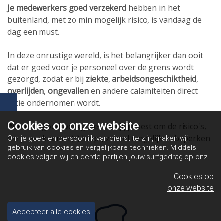
Je medewerkers goed verzekerd
hebben in het
buitenland, met zo min mogelijk risico, is vandaag de
dag een must.
In deze onrustige wereld, is het belangrijker dan ooit
dat er goed voor je personeel over de grens wordt
gezorgd, zodat er bij
ziekte
,
arbeidsongeschiktheid
,
overlijden
,
ongevallen
en andere calamiteiten direct
actie ondernomen wordt.
Cookies op
onze website
Want als goed werkgever doe jij je best om de risico's,
die je werknemer(s) loopt, zoveel mogelijk te beperken
Om je goed en persoonlijk van dienst te zijn, maken wij
gebruik van cookies en vergelijkbare technieken. Middels
cookies volgen wij en derde partijen jouw surfgedrag op onze
website. Hiermee tonen wij gepersonaliseerde advertenties
en dit maakt het voor jou mogelijk om informatie te delen via
Cookies op
social media.
Bekijk ons cookiebeleid
onze website
Accepteer alle cookies